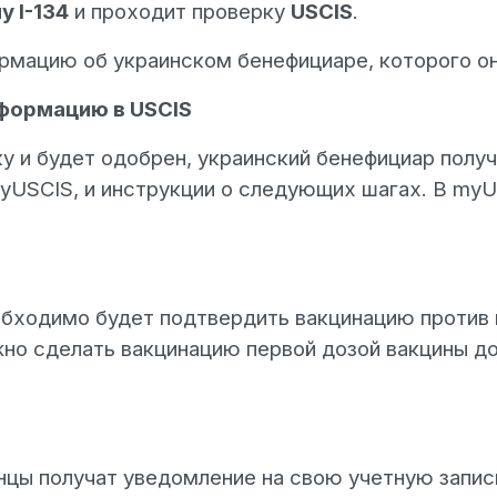
 I-134
и проходит проверку
USCIS
.
рмацию об украинском бенефициаре, которого о
формацию в USCIS
у и будет одобрен, украинский бенефициар полу
 myUSCIS, и инструкции о следующих шагах. В my
обходимо будет подтвердить вакцинацию против к
жно сделать вакцинацию первой дозой вакцины до
инцы получат уведомление на свою учетную зап