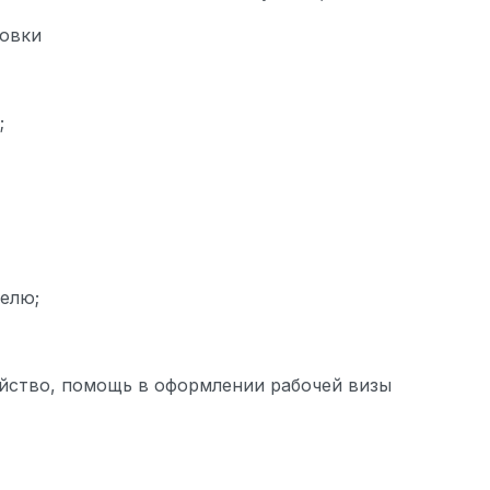
ровки
;
делю;
йство, помощь в оформлении рабочей визы