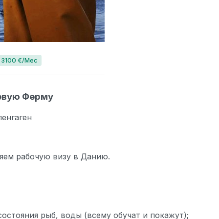
 3100 €/Мес
севую Ферму
пенгаген
яем рабочую визу в Данию.
состояния рыб, воды (всему обучат и покажут);