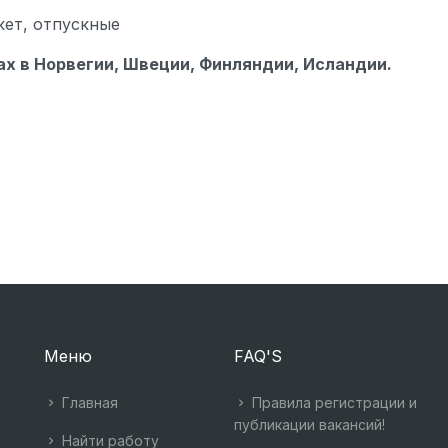
кет, отпускные
х в Норвегии, Швеции, Финляндии, Исландии.
Меню
FAQ'S
Главная
Правила регистрации и
публикации вакансий!
Найти работу