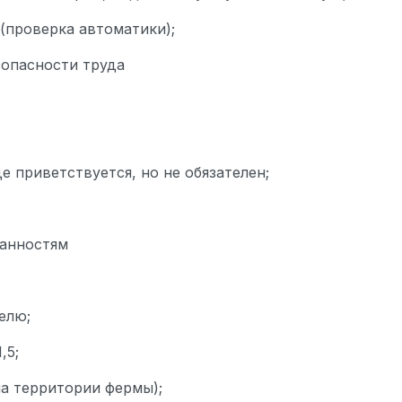
(проверка автоматики);
зопасности труда
 приветствуется, но не обязателен;
занностям
делю;
,5;
на территории фермы);