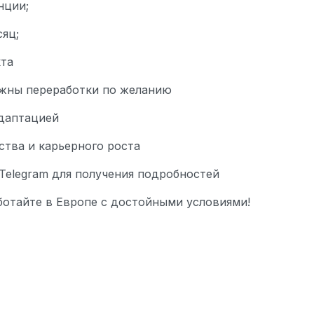
нции;
сяц;
кта
ожны переработки по желанию
даптацией
ства и карьерного роста
Telegram для получения подробностей
ботайте в Европе с достойными условиями!