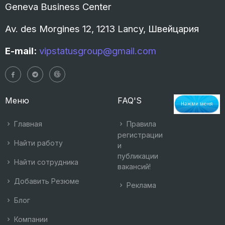
Geneva Business Center
Av. des Morgines 12, 1213 Lancy, Швейцария
E-mail:
vipstatusgroup@gmail.com
Меню
FAQ'S
Главная
Правила
регистрации
Найти работу
и
публикации
Найти сотрудника
вакансий!
Добавить Резюме
Реклама
Блог
Компании