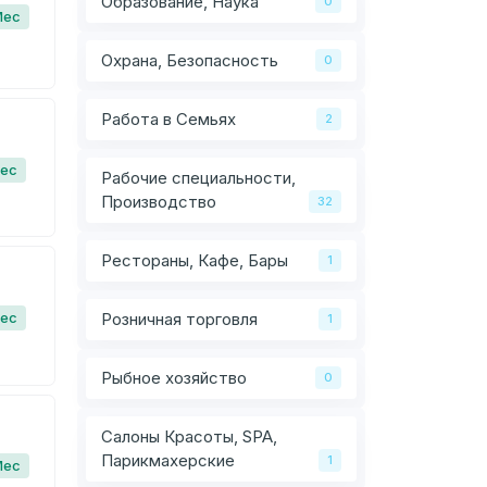
Образование, Наука
0
Мес
Охрана, Безопасность
0
Работа в Семьях
2
Мес
Рабочие специальности,
Производство
32
Рестораны, Кафе, Бары
1
Розничная торговля
Мес
1
Рыбное хозяйство
0
Салоны Красоты, SPA,
Парикмахерские
1
Мес