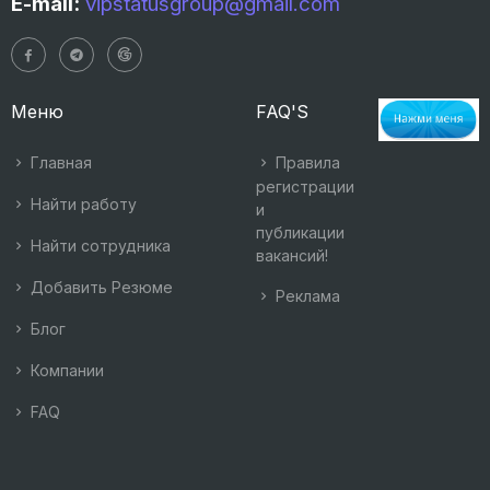
E-mail:
vipstatusgroup@gmail.com
Меню
FAQ'S
Главная
Правила
регистрации
Найти работу
и
публикации
Найти сотрудника
вакансий!
Добавить Резюме
Реклама
Блог
Компании
FAQ