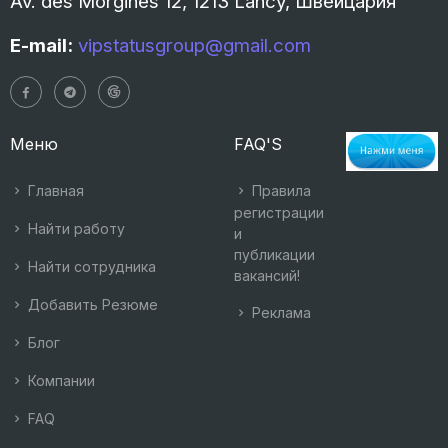
Av. des Morgines 12, 1213 Lancy, Швейцария
E-mail:
vipstatusgroup@gmail.com
Меню
FAQ'S
Главная
Правила
регистрации
Найти работу
и
публикации
Найти сотрудника
вакансий!
Добавить Резюме
Реклама
Блог
Компании
FAQ