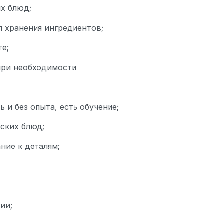
ых блюд;
л хранения ингредиентов;
е;
 при необходимости
 и без опыта, есть обучение;
нских блюд;
ние к деталям;
ии;